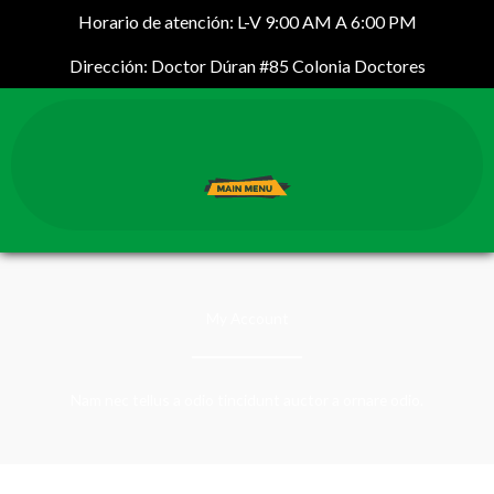
Ir
Horario de atención: L-V 9:00 AM A 6:00 PM
al
Dirección: Doctor Dúran #85 Colonia Doctores
contenido
My Account
Nam nec tellus a odio tincidunt auctor a ornare odio.